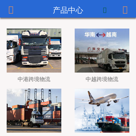



产品中心
首页

公司简介
产品中心
服务案例
新闻中心
中港跨境物流
中越跨境物流
招贤纳士
联系我们