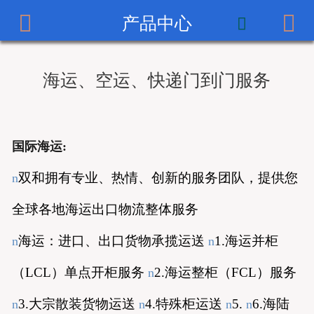



产品中心
首页

公司简介
海运、空运、快递门到门服务
产品中心
服务案例
国际海运:
新闻中心
双和拥有专业、热情、创新的服务团队，提供您
n
招贤纳士
全球各地海运出口物流整体服务
联系我们
海运：进口、出口货物承揽运送
1.
海运并柜
n
n
（
LCL
）单点开柜服务
2.
海运整柜（
FCL
）服务
n
3.
大宗散装货物运送
4.
特殊柜运送
5.
6.
海陆
n
n
n
n