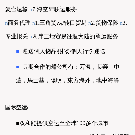
复合运输
7.
海空陆联运服务
n
商务代理
1.
三角贸易
/
转口贸易
2.
货物保险
3.
n
n
n
n
专业报关
两岸三地贸易往返大陆的承运服务
n
■
運送個人物品/財物/個人行李運送
■
長期合作的船公司有：
万海，長榮，中
遠，馬士基，陽明，東方海外，地中海等
国际空运:
■双和能提供空运至全球
100
多个城市