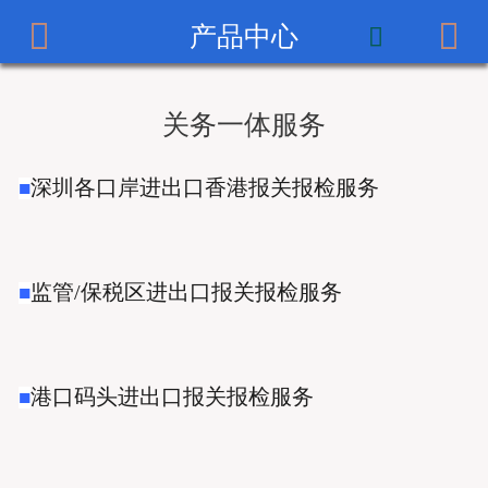



产品中心
首页

公司简介
关务一体服务
产品中心
深圳各口岸进出口香港报关报检服务
■
服务案例
新闻中心
监管/保税区进出口报关报检服务
■
招贤纳士
联系我们
港口码头进出口报关报检服务
■